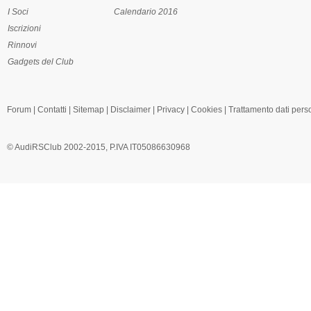
I Soci
Calendario 2016
Iscrizioni
Rinnovi
Gadgets del Club
Forum
|
Contatti
|
Sitemap
|
Disclaimer
|
Privacy
|
Cookies
|
Trattamento dati pers
© AudiRSClub 2002-2015, P.IVA IT05086630968